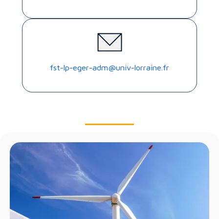
fst-lp-eger-adm@univ-lorraine.fr