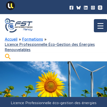
contenu
Aller
principal
au
contenu
Accueil
Formations
Licence Professionnelle Éco-Gestion des Énergies
Renouvelables
Rechercher
Licence Professionnelle éco-gestion des énergies