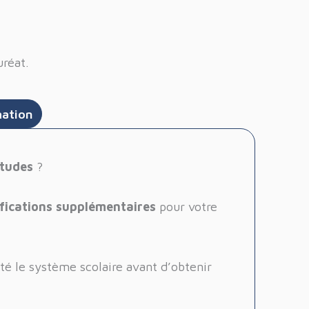
uréat.
mation
études
?
ifications supplémentaires
pour votre
té le système scolaire avant d’obtenir