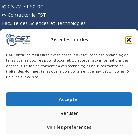
✆ 03 72 74 50 00
✉
Contacter la FST
Faculté des Sciences et Technologies
Campus Sciences
BP 70239
Gérer les cookies
54506 VANDŒUVRE-LÈS-NANCY CEDEX
Pour offrir les meilleures expériences, nous utilisons des technologies
telles que les cookies pour stocker et/ou accéder aux informations des
appareils. Le fait de consentir à ces technologies nous permettra de
traiter des données telles que le comportement de navigation ou les ID
uniques sur ce site.
Accepter
Mentions légales
|
Plan du site de la FST
Refuser
Voir les préférences
Tous droits réservés : Faculté des Sciences et
Technologies - Université de Lorraine