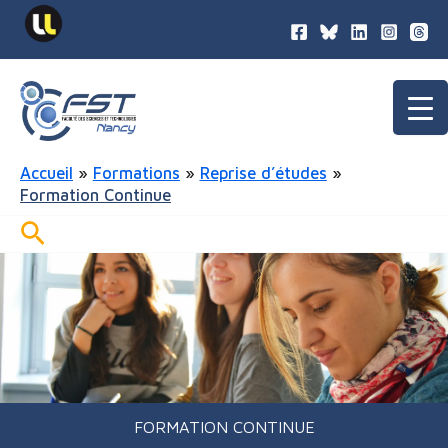
contenu
Aller
principal
au
contenu
Accueil
Formations
Reprise d’études
Formation Continue
Rechercher
FORMATION CONTINUE