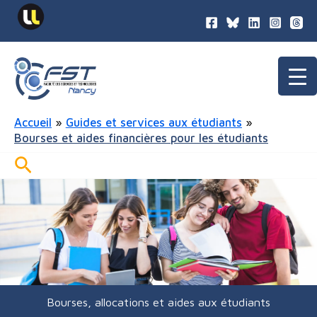
contenu
Aller
principal
au
contenu
Accueil
Guides et services aux étudiants
Bourses et aides financières pour les étudiants
Rechercher
Bourses, allocations et aides aux étudiants